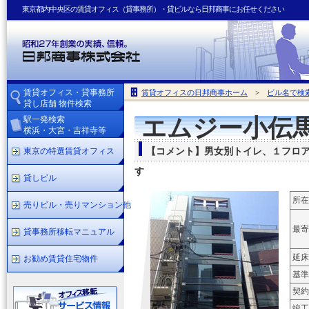
東京都内中央区の賃貸オフィス（貸事務所）・貸ビルなら日邦商事にお任せください
賃貸オフィス・貸事務所
賃貸オフィスの日邦商事ホーム
>
ビル名で検
貸し店舗 物件検索
駅一発検索
エムジー小伝
横浜・大宮・吉祥寺等
東京の特選賃貸オフィス
【コメント】男女別トイレ、１フロ
す
貸しビル
所在
売りビル・売りマンション他
最寄
貸事務所移転マニュアル
延床
お勧め賃貸住宅物件
基準
契約
竣工