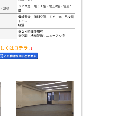
ＳＲＣ造・地下１階・地上8階・塔屋１
・規模
階
機械警備、個別空調、ＥＶ、光、男女別
トイレ
給湯
※２４時間使用可
※空調・機械警備リニューアル済
しくはコチラ
↓↓