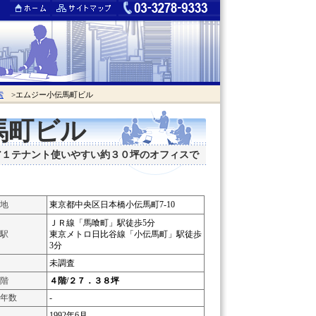
索
>エムジー小伝馬町ビル
馬町ビル
ア１テナント使いやすい約３０坪のオフィスで
地
東京都中央区日本橋小伝馬町7-10
ＪＲ線「馬喰町」駅徒歩5分
駅
東京メトロ日比谷線「小伝馬町」駅徒歩
3分
未調査
階
４階/２７．３８坪
年数
-
1992年6月