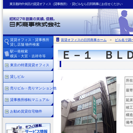
東京都内中央区の賃貸オフィス（貸事務所）・貸ビルなら日邦商事にお任せください
賃貸オフィス・貸事務所
賃貸オフィスの日邦商事ホーム
>
ビル名で調
貸し店舗 物件検索
駅一発検索
Ｅ－１ ＢＬＤ
横浜・大宮・吉祥寺等
東京の特選賃貸オフィス
貸しビル
所在
売りビル・売りマンション他
最寄
貸事務所移転マニュアル
延床
竣工
お勧め賃貸住宅物件
構造
備考