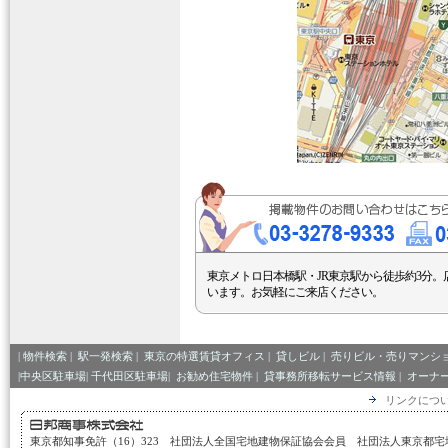
東京メトロ日本橋駅・JR東京駅から徒歩約3分。
います。お気軽にご来店ください。
|
物件検索
|
駅一発検索
|
東京の特選賃貸オフィス
|
貸しビル
|
売りビル・売りマンシ
|中央区駐車場|
千代田区駐車場|
お勧め住宅物件
|
貸事務所移転サービス情報
|
オーナ
リンクにつ
東京都知事免許（16）323 社団法人全国宅地建物保証協会会員 社団法人東京都