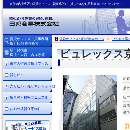
東京都内中央区の賃貸オフィス（貸事務所）・貸しビルなら日邦商事にお任せください
賃貸オフィス・貸事務所
賃貸オフィスの日邦商事ホーム
>
ビル名で調
貸し店舗 物件検索
駅一発検索
ビュレックス
横浜・大宮・吉祥寺等
東京の特選賃貸オフィス
貸しビル
所在
売りビル・売りマンション他
最寄
貸事務所移転マニュアル
竣工
規模
お勧め賃貸住宅物件
備考
詳