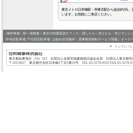
東京メトロ日本橋駅・JR東京駅から徒歩約3分。
います。お気軽にご来店ください。
|
物件検索
|
駅一発検索
|
東京の特選賃貸オフィス
|
貸しビル
|
売りビル・売りマンシ
|中央区駐車場|
千代田区駐車場|
お勧め住宅物件
|
貸事務所移転サービス情報
|
オーナ
リンクにつ
東京都知事免許（16）323 社団法人全国宅地建物保証協会会員 社団法人東京都
〒103-0027 東京都中央区日本橋2丁目3番19号 TEL.03-3278-9333 FAX.03-3278-933