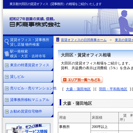
東京都大田区の賃貸オフィス（貸事務所）の相場をご紹介いたします
賃貸オフィス・貸事務所
賃貸オフィスの日邦商事ホーム
>
東京の賃貸
貸し店舗 物件検索
駅一発検索
大田区・賃貸オフィス相場
横浜・大宮・吉祥寺等
大田区の賃貸オフィス相場をご紹介します。（2
東京の特選賃貸オフィス
賃料、共益費の表示は消費税（5％）を含み
貸しビル
売りビル・売りマンション他
[
大森・蒲田地区
]
[
羽田・平和島地区
]
[
貸事務所移転マニュアル
大森・蒲田地区
お勧め賃貸住宅物件
賃 料
用途
床面積
坪）
事務所
200坪以上