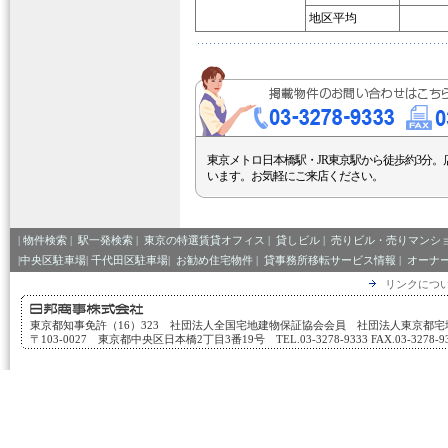
地区平均
東京メトロ日本橋駅・JR東京駅から徒歩約3分。
います。お気軽にご来店ください。
|
物件検索
|
駅一発検索
|
東京の特選賃貸オフィス
|
貸しビル
|
売りビル・売りマンシ
|中央区駐車場|
千代田区駐車場|
お勧め住宅物件
|
貸事務所移転サービス情報
|
オーナ
リンクにつ
東京都知事免許（16）323 社団法人全国宅地建物保証協会会員 社団法人東京都
〒103-0027 東京都中央区日本橋2丁目3番19号 TEL.03-3278-9333 FAX.03-3278-933