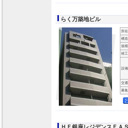
らく万築地ビル
所在
構造
規模
竣工
設備
交通
募集
ＨＦ銀座レジデンスＥＡ