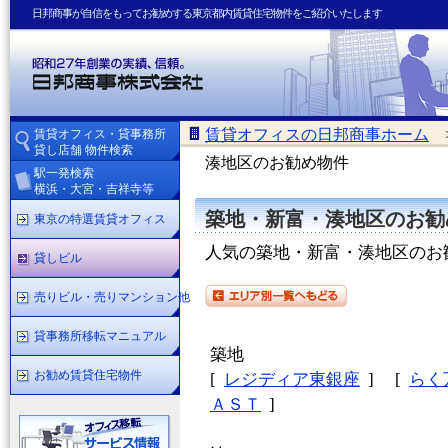
日邦商事が自信をもってお勧めする東京都内賃貸住宅物件をご紹介いたします
賃貸オフィスの日邦商事ホーム
賃貸オフィス・貸事務所
貸し店舗 物件検索
湊地区のお勧め物件
駅一発検索
横浜・大宮・吉祥寺等
築地・新富・湊地区のお勧
東京の特選賃貸オフィス
人気の築地・新富・湊地区のお
貸しビル
売りビル・売りマンション他
貸事務所移転マニュアル
築地
お勧め賃貸住宅物件
[
レジディア東銀座
]
[
らく
ＡＳＴ
]