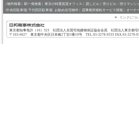
|
物件検索
|
駅一発検索
|
東京の特選賃貸オフィス
|
貸しビル
|
売りビル・売りマンシ
|中央区駐車場|
千代田区駐車場|
お勧め住宅物件
|
貸事務所移転サービス情報
|
オーナ
リンクにつ
東京都知事免許（16）323 社団法人全国宅地建物保証協会会員 社団法人東京都
〒103-0027 東京都中央区日本橋2丁目3番19号 TEL.03-3278-9333 FAX.03-3278-933