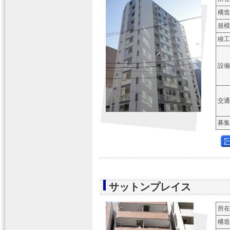
構造
規模
竣工
設備
交通
募集
サットンプレイス
所在
構造