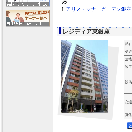
湊
[
アリス・マナーガーデン銀座
レジディア東銀座
所在
構造
規模
竣工
設備
交通
募集