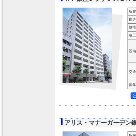
所在
構造
規模
竣工
設備
交通
募集
アリス・マナーガーデン
所在