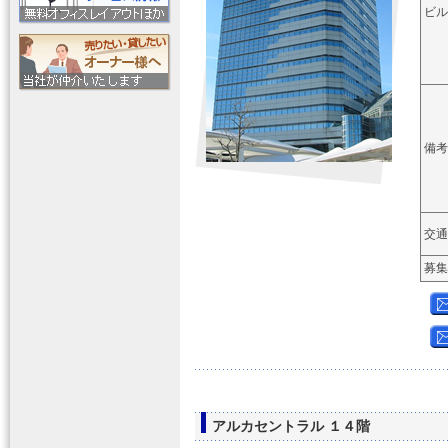
ビル
備考
交通
募集
アルカセントラル １４階