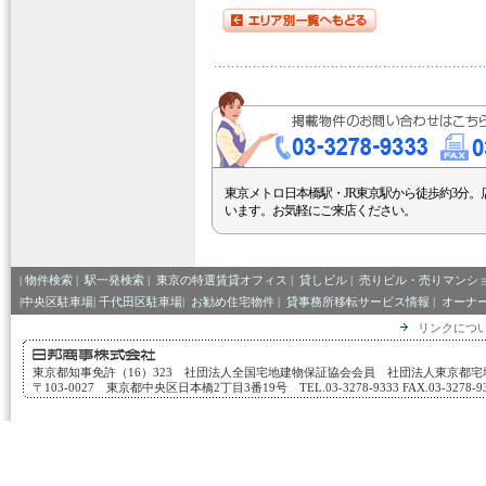
東京メトロ日本橋駅・JR東京駅から徒歩約3分。
います。お気軽にご来店ください。
|
物件検索
|
駅一発検索
|
東京の特選賃貸オフィス
|
貸しビル
|
売りビル・売りマンシ
|中央区駐車場|
千代田区駐車場|
お勧め住宅物件
|
貸事務所移転サービス情報
|
オーナ
リンクにつ
東京都知事免許（16）323 社団法人全国宅地建物保証協会会員 社団法人東京都
〒103-0027 東京都中央区日本橋2丁目3番19号 TEL.03-3278-9333 FAX.03-3278-933