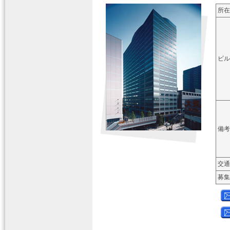
所在
ビル
備考
交通
募集