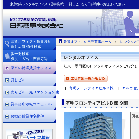
東京都内レンタルオフィス（貸事務所）・貸しビルなら日邦商事へお任せください
賃貸オフィス・貸事務所
賃貸オフィスの日邦商事ホーム
>
レンタルオ
貸し店舗 物件検索
駅一発検索
レンタルオフィス
横浜・大宮・吉祥寺等
江東・墨田区のレンタルオフィスをご紹介し
東京の特選賃貸オフィス
貸しビル
[
有明フロンティアビルＢ棟
]
[
アルカセ
売りビル・売りマンション他
有明フロンティアビルＢ棟 ９階
貸事務所移転マニュアル
所在
お勧め賃貸住宅物件